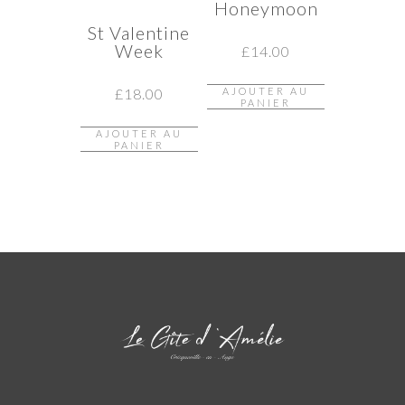
Honeymoon
St Valentine
Week
£
14.00
£
18.00
AJOUTER AU
PANIER
AJOUTER AU
PANIER