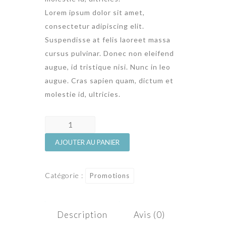
Lorem ipsum dolor sit amet,
consectetur adipiscing elit.
Suspendisse at felis laoreet massa
cursus pulvinar. Donec non eleifend
augue, id tristique nisi. Nunc in leo
augue. Cras sapien quam, dictum et
molestie id, ultricies.
quantité
de
AJOUTER AU PANIER
Autumn
Promotion
Catégorie :
Promotions
Description
Avis (0)